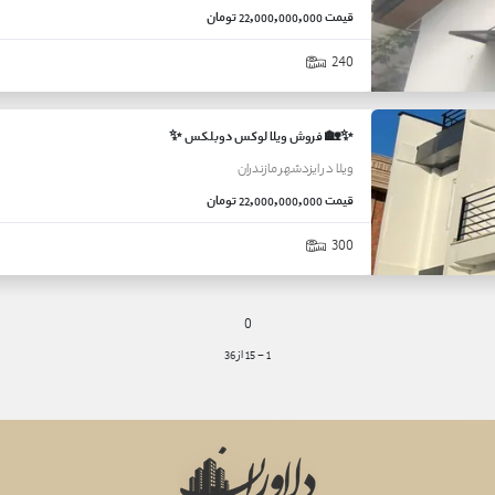
قیمت
22,000,000,000 تومان
240
✨🏡 فروش ویلا لوکس دوبلکس ✨
ویلا
در
ایزدشهر
مازندران
قیمت
22,000,000,000 تومان
300
0
1
-
15
از
36