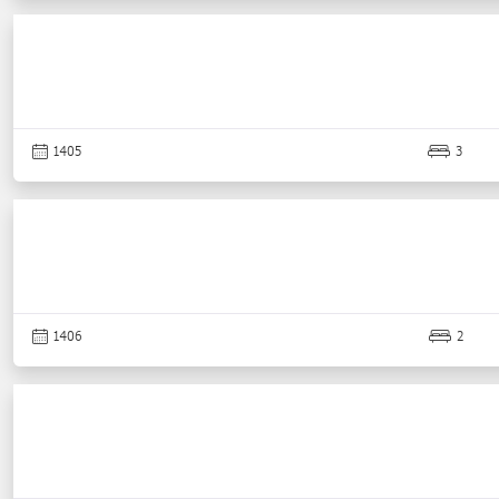
1405
3
1406
2