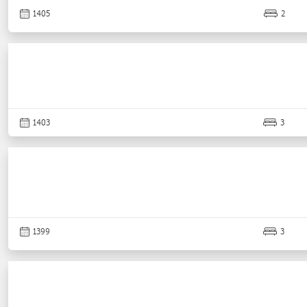
1405
2
1403
3
1399
3