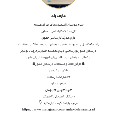
عارف راد
https://www.instagram.com/amlakdelavaran_rad