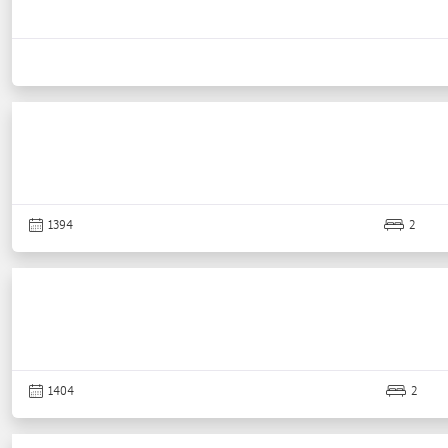
1394
2
1404
2