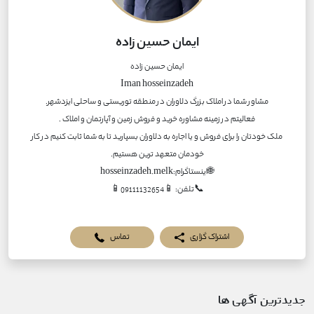
ایمان حسین زاده
ملک خودتان را برای فروش و یا اجاره به دلاوران بسپارید تا به شما ثابت کنیم در کار
📞تلفن: 📱09111132654📱
اشتراک گزاری
تماس
جدیدترین آگهی ها