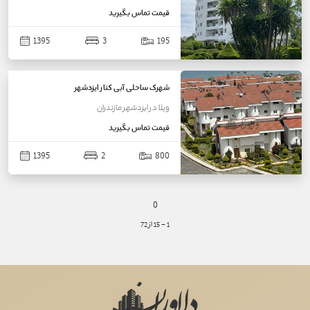
قیمت
تماس بگیرید
1395
3
195
شهرک ساحلی آبی کنار ایزدشهر
ویلا
در
ایزدشهر
مازندران
قیمت
تماس بگیرید
1395
2
800
0
1
-
15
از
72