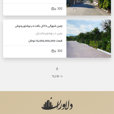
300
زمین شهرکی داخل بافت در نوشهر ونوش
زمین
در
نوشهر
مازندران
قیمت
15,000,000,000 تومان
300
0
1
-
15
از
71