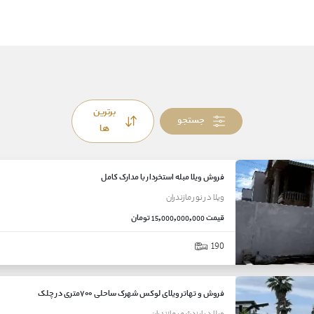
برترین
جستجو
ها
فروش ویلا مبله استخردار با مدارک کامل
ویلا
در
نور
مازندران
قیمت
15,000,000,000 تومان
190
فروش و تهاتر ویلای لوکس شهرک ساحلی ۷۰۰متری در چلک