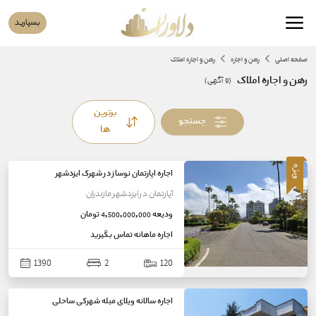
بسپارید
صفحه اصلی
رهن و اجاره
رهن و اجاره املاک
رهن و اجاره املاک
(
9
آگهی)
برترین
جستجو
ها
ویژه
اجاره اپارتمان نوساز در شهرک ایزدشهر
آپارتمان
در
ایزدشهر
مازندران
ودیعه
4,500,000,000 تومان
اجاره ماهانه
تماس بگیرید
1390
2
120
اجاره سالانه ویلای مبله شهرکی ساحلی