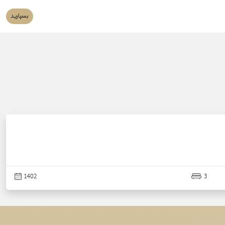
بسپارید
1402
3