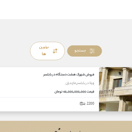
برترین
جستجو
ها
فروش شهرک هشت دستگاه در بابلسر
ویلا
در
بابلسر
مازندران
قیمت
48,000,000,000 تومان
2200