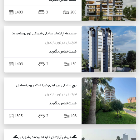
1403
3
200
مجموعه آپارتمان ساحلی شهرکی نور ,رستم رود
آپارتمان
در
نور
مازندران
قیمت
تماس بگیرید
1403
2
150
برج ساحلی ویو ابدی دریا استخر رو به ساحل
آپارتمان
در
نور
مازندران
قیمت
تماس بگیرید
1395
2
103
🌊 فروش آپارتمان کلیدنخورده در شهر نور 🌊